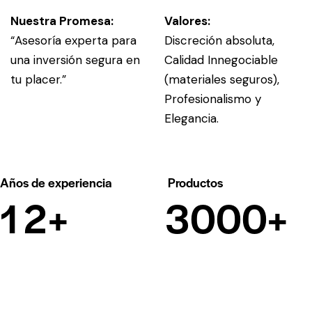
Nuestra Promesa:
Valores:
“Asesoría experta para
Discreción absoluta,
una inversión segura en
Calidad Innegociable
tu placer.”
(materiales seguros),
Profesionalismo y
Elegancia.
Años de experiencia
Productos
1
2
+
3
0
0
0
+