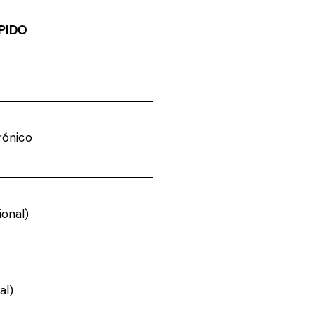
PIDO
rónico
onal)
al)