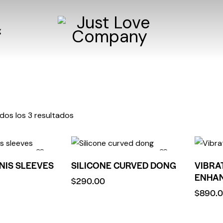
g
os los 3 resultados
NIS SLEEVES
SILICONE CURVED DONG
VIBRA
ENHA
$
290.00
$
890.