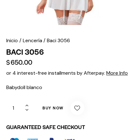
Inicio
Lencería
Baci 3056
BACI 3056
$
650.00
or 4 interest-free installments by Afterpay.
More Info
Babydoll blanco
BUY NOW
GUARANTEED SAFE CHECKOUT