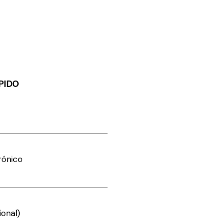
PIDO
rónico
onal)