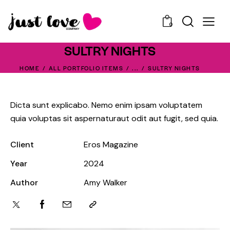
0
SULTRY NIGHTS
HOME
ALL PORTFOLIO ITEMS
...
SULTRY NIGHTS
Dicta sunt explicabo. Nemo enim ipsam voluptatem
quia voluptas sit aspernaturaut odit aut fugit, sed quia.
Client
Eros Magazine
Year
2024
Author
Amy Walker