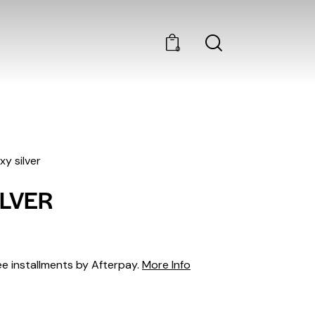
0
xy silver
ILVER
ee installments by Afterpay.
More Info