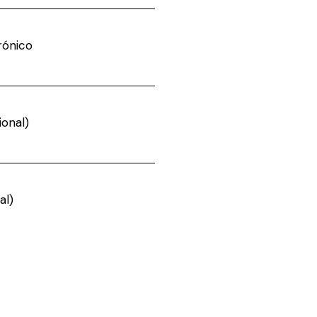
rónico
onal)
al)