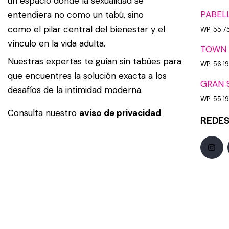
un espacio donde la sexualidad se
PABEL
entendiera no como un tabú, sino
como el pilar central del bienestar y el
WP: 55 7
vínculo en la vida adulta.
TOWN 
Nuestras expertas te guían sin tabúes para
WP: 56 1
que encuentres la solución exacta a los
GRAN 
desafíos de la intimidad moderna.
WP: 55 191
Consulta nuestro
aviso de privacidad
REDES