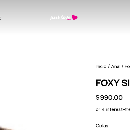
g
Inicio
Anal
Fo
FOXY S
$
990.00
or 4 interest-fr
Colas