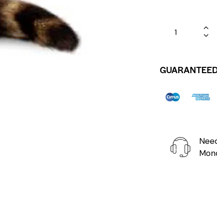
GUARANTEED
Need
Mond