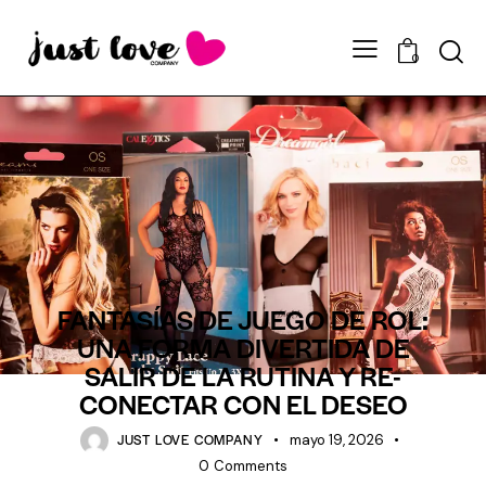
0
BLOG
FANTASIAS
ROLPLAY
FANTASÍAS DE JUEGO DE ROL:
UNA FORMA DIVERTIDA DE
SALIR DE LA RUTINA Y RE-
CONECTAR CON EL DESEO
JUST LOVE COMPANY
mayo 19, 2026
0
Comments