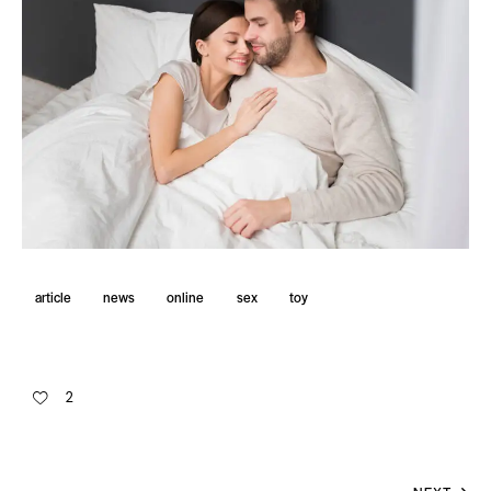
article
news
online
sex
toy
2